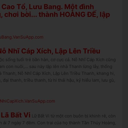
 Cao Tổ, Lưu Bang. Một đình
, chơi bời... thành HOÀNG ĐẾ, lập
LuuBang.VanSuApp.com
ỗ Nhĩ Cáp Xích, Lập Lên Triều
 sống tuổi trẻ bần hàn, cơ cực cả. Nỗ Nhĩ Cáp Xích cũng
àm con nuôi,... sau này lập lên nhà Thanh lừng lẫy, thống
 Thanh, Nỗ Nhĩ Cáp Xích, Lập Lên Triều Thanh, khang hi,
đại thanh, triều thanh, từ hi thái hậu, kỷ hiểu lam, lưu gù,
NoNhiCapXich.VanSuApp.com
Lã Bất Vi
Lữ Bất Vi từ một con buôn bị khinh rẻ, còn
ân ái 7 ngày 7 đêm. Con trai của họ thành Tần Thủy Hoàng,