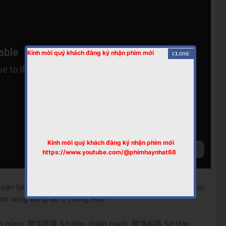
Kính mời quý khách đăng ký nhận phim mới
Kính mời quý khách đăng ký nhận phim mới
https://www.youtube.com/@phimhaynhat68
 loạn lạc sau khi Tần Thủy Hoàng băng hà, Hạng Vũ và Lưu
tham vọng xưng đế ở Trung Hoa.
nh hùng, 楚漢戰爭 Sở Hán chiến tranh, 楚漢相爭 Sở Hán