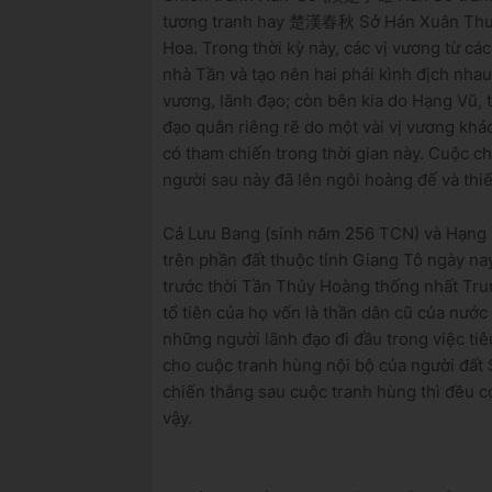
tương tranh hay 楚漢春秋 Sở Hán Xuân Thu, 2
Hoa. Trong thời kỳ này, các vị vương từ cá
nhà Tần và tạo nên hai phái kình địch nha
vương, lãnh đạo; còn bên kia do Hạng Vũ, 
đạo quân riêng rẽ do một vài vị vương khác
có tham chiến trong thời gian này. Cuộc ch
người sau này đã lên ngôi hoàng đế và thiế
Cả Lưu Bang (sinh năm 256 TCN) và Hạng 
trên phần đất thuộc tỉnh Giang Tô ngày na
trước thời Tần Thủy Hoàng thống nhất Tr
tổ tiên của họ vốn là thần dân cũ của nước
những người lãnh đạo đi đầu trong việc ti
cho cuộc tranh hùng nội bộ của người đất
chiến thắng sau cuộc tranh hùng thì đều c
vậy.