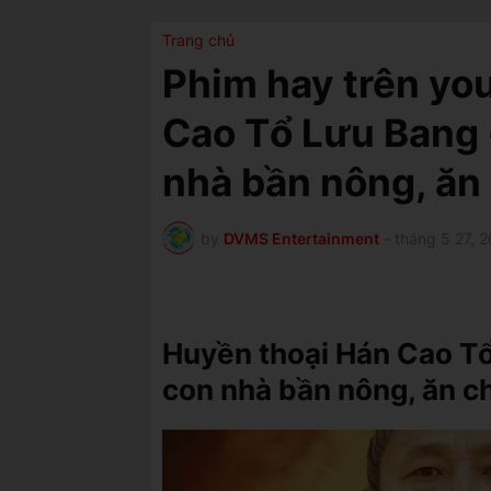
Trang chủ
Phim hay trên yo
Cao Tổ Lưu Bang 
nhà bần nông, ăn
by
DVMS Entertainment
-
tháng 5 27, 
Huyền thoại Hán Cao Tổ
con nhà bần nông, ăn c