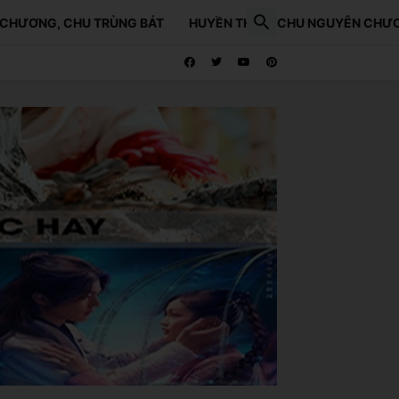
 CHƯƠNG, CHU TRÙNG BÁT
HUYỀN THOẠI CHU NGUYÊN CHƯƠ