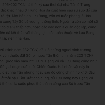
06–202 TCN) là thời kỳ sau thời đại nhà Tần ở Trung
c đất khác nhau ở Trung Hoa đã xuất hiện sau sự sụp đổ của
u rõ rệt. Một bên do Lưu Bang, vốn có tước phong là Hán
tự xưng Tây Sở bá vương, thống lĩnh. Ngoài ra còn có một số
 có địa vị thấp hơn, hoặc các đạo nghĩa quân độc lập, cũng
iến đã kết thúc với thắng lợi hoàn toàn thuộc về Lưu Bang,
t lập nên nhà Hán.
Vũ (sinh năm 232 TCN) đều là những người sinh trưởng
y, vốn thuộc đất Sở (bị nước Tần thôn tính năm 223 TCN)
ung Quốc vào năm 221 TCN. Hạng Vũ và Lưu Bang cũng như
 Sở giai đoạn cuối thời Chiến Quốc. Hai nhân vật này là
êu diệt nhà Tần nhưng ngay sau đó cũng chính họ khởi đầu
 Sở thời hậu Tần. Xét cho cùng, dù Lưu Bang hay Hạng Vũ
ó thể coi là cuộc phục thù thành công của Sở trước Tần