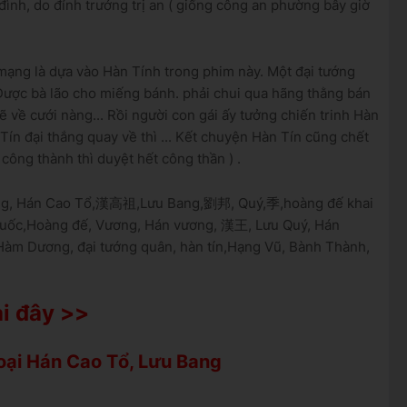
ình, do đỉnh trưởng trị an ( giống công an phường bây giờ
mạng là dựa vào Hàn Tính trong phim này. Một đại tướng
Được bà lão cho miếng bánh. phải chui qua hãng thằng bán
sẽ về cưới nàng... Rồi người con gái ấy tưởng chiến trinh Hàn
 Tín đại thắng quay về thì ... Kết chuyện Hàn Tín cũng chết
 công thành thì duyệt hết công thần ) .
ang, Hán Cao Tổ,漢高祖,Lưu Bang,劉邦, Quý,季,hoàng đế khai
 Quốc,Hoàng đế, Vương, Hán vương, 漢王, Lưu Quý, Hán
 Hàm Dương, đại tướng quân, hàn tín,Hạng Vũ, Bành Thành,
i đây >>
oại Hán Cao Tổ, Lưu Bang