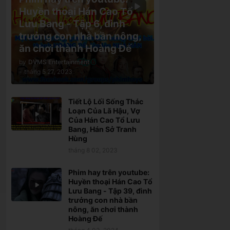
Huyền thoại Hán Cao Tổ
Lưu Bang - Tập 6, đình
trưởng con nhà bần nông,
ăn chơi thành Hoàng Đế
by
DVMS Entertainment
-
tháng 5 27, 2023
Tiết Lộ Lối Sống Thác
Loạn Của Lã Hậu, Vợ
Của Hán Cao Tổ Lưu
Bang, Hán Sở Tranh
Hùng
tháng 8 02, 2023
Phim hay trên youtube:
Huyền thoại Hán Cao Tổ
Lưu Bang - Tập 39, đình
trưởng con nhà bần
nông, ăn chơi thành
Hoàng Đế