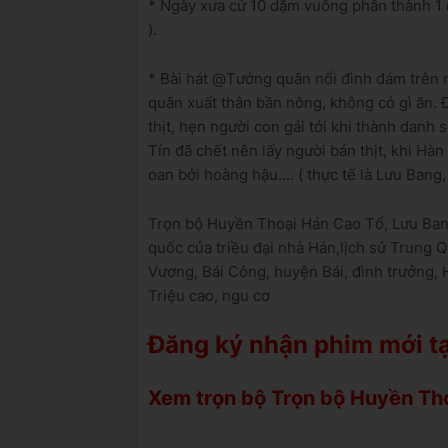
* Ngày xưa cứ 10 dặm vuông phân thành 1 đ
).
* Bài hát @Tướng quân nổi đình đám trên 
quân xuất thân bần nông, không có gì ăn. 
thịt, hẹn người con gái tới khi thành danh 
Tín đã chết nên lấy người bán thịt, khi Hàn
oan bởi hoàng hậu.... ( thực tế là Lưu Bang,
Trọn bộ Huyền Thoại Hán Cao Tổ, Lưu B
quốc của triều đại nhà Hán,lịch sử Trung
Vương, Bái Công, huyện Bái, đình trưởng,
Triệu cao, ngu cơ
Đăng ký nhận phim mới tạ
Xem trọn bộ Trọn bộ Huyền Th