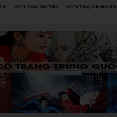
T VI
HUYỀN THOẠI TÀO THÁO
HUYỀN THOẠI CHU NGUYÊN