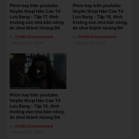
Phim hay trên youtube:
Phim hay trên youtube:
Huyền thoại Hán Cao Tổ
Huyền thoại Hán Cao Tổ
Lưu Bang - Tập 17, đình
Lưu Bang - Tập 16, đình
trưởng con nhà bần nông,
trưởng con nhà bần nông,
ăn chơi thành Hoàng Đế
ăn chơi thành Hoàng Đế
by
DVMS Entertainment
by
DVMS Entertainment
-
tháng 4 02, 2024
-
tháng 4 02, 2024
Phim hay trên youtube:
Huyền thoại Hán Cao Tổ
Lưu Bang - Tập 15, đình
trưởng con nhà bần nông,
ăn chơi thành Hoàng Đế
by
DVMS Entertainment
-
tháng 4 02, 2024