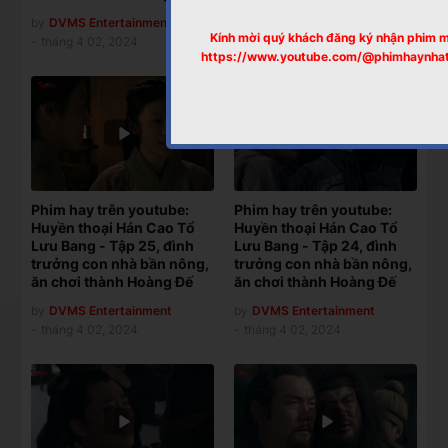
by
DVMS Entertainment
by
DVMS Entertainment
Kính mời quý khách đăng ký nhận phim 
-
tháng 4 02, 2024
-
tháng 4 02, 2024
https://www.youtube.com/@phimhaynha
Phim hay trên youtube:
Phim hay trên youtube:
Huyền thoại Hán Cao Tổ
Huyền thoại Hán Cao Tổ
Lưu Bang - Tập 25, đình
Lưu Bang - Tập 24, đình
trưởng con nhà bần nông,
trưởng con nhà bần nông,
ăn chơi thành Hoàng Đế
ăn chơi thành Hoàng Đế
by
DVMS Entertainment
by
DVMS Entertainment
-
tháng 4 02, 2024
-
tháng 4 02, 2024