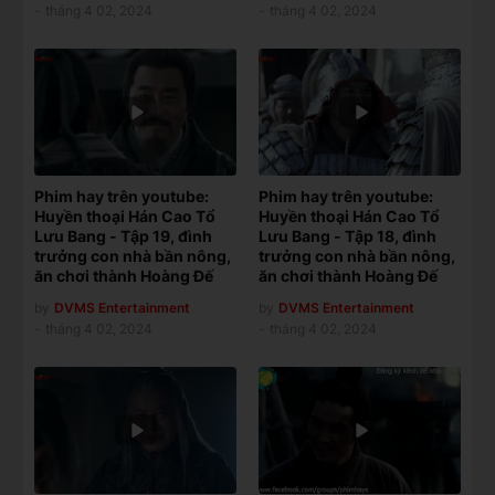
-
tháng 4 02, 2024
-
tháng 4 02, 2024
Phim hay trên youtube:
Phim hay trên youtube:
Huyền thoại Hán Cao Tổ
Huyền thoại Hán Cao Tổ
Lưu Bang - Tập 19, đình
Lưu Bang - Tập 18, đình
trưởng con nhà bần nông,
trưởng con nhà bần nông,
ăn chơi thành Hoàng Đế
ăn chơi thành Hoàng Đế
by
DVMS Entertainment
by
DVMS Entertainment
-
tháng 4 02, 2024
-
tháng 4 02, 2024