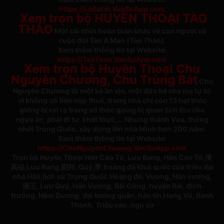
https://LaBatVi.VanSuApp.com
Xem trọn bộ HUYỀN THOẠI TÀO
THÁO
Một cái nhìn hoàn toàn khác về con người và
cuộc đời Tào A Man (Tào Tháo).
Xem thêm thông tin tại Website:
https://TaoThao.VanSuApp.com
Xem trọn bộ Huyền Thoại Chu
Nguyên Chương, Chu Trùng Bát
Chu
Nguyên Chương từ một kẻ ăn xin, một đứa bé cha mẹ tự tử
vì không có tiền nộp thuế, trong nhà chỉ còn 13 hạt thóc
giống bị rơi ra trong số thóc giống bị quan tịch thu cho
ngựa ăn, phải đi tư, khất thực,... Nhưng thành Vua, thống
nhất Trung Quốc, xây dựng lên nhà Minh hơn 200 năm.
Xem thêm thông tin tại Website:
https://ChuNguyenChuong.VanSuApp.com
Trọn bộ Huyền Thoại Hán Cao Tổ, Lưu Bang, Hán Cao Tổ,漢
高祖,Lưu Bang,劉邦, Quý,季,hoàng đế khai quốc của triều đại
nhà Hán,lịch sử Trung Quốc,Hoàng đế, Vương, Hán vương,
漢王, Lưu Quý, Hán Vương, Bái Công, huyện Bái, đình
trưởng, Hàm Dương, đại tướng quân, hàn tín,Hạng Vũ, Bành
Thành, Triệu cao, ngu cơ