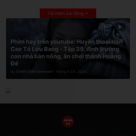
Tải thêm bài đăng
Phim hay trên youtube: Huyền thoại Hán
Cao Tổ Lưu Bang - Tập 39, đình trưởng
con nhà bần nông, ăn chơi thành Hoàng
Đế
by
DVMS Entertainment
-
tháng 4 03, 2024