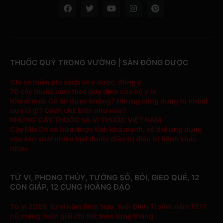
THUỐC QUÝ TRONG VƯỜNG | SÀN ĐÔNG DƯỢC
Chi sẻ miễn phí sách về y dược, đông y
70 cây thuốc nam theo quy định của bộ y tế
Khoai nưa: Có ăn được không? Những công dụng từ khoai
nưa là gì? Cách chế biến như nào?
NHỮNG CÂY THUỐC VÀ VỊ THUỐC VIỆT NAM
Cây Mía Dò sở hữu dược tính khá mạnh, có thể ứng dụng
vào sản xuất nhiều loại thuốc điều trị điều trị bệnh khác
nhau
TỬ VI, PHONG THỦY, TƯỚNG SỐ, BÓI, GIEO QUẺ, 12
CON GIÁP, 12 CUNG HOÀNG ĐẠO
Tử vi 2026, tử vi năm Bính Ngọ, tuổi Đinh Tị sinh năm 1977
nữ mạng, luận giải chi tiết theo từng tháng