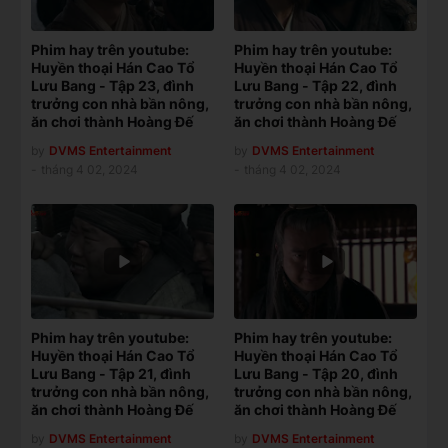
Phim hay trên youtube:
Phim hay trên youtube:
Huyền thoại Hán Cao Tổ
Huyền thoại Hán Cao Tổ
Lưu Bang - Tập 23, đình
Lưu Bang - Tập 22, đình
trưởng con nhà bần nông,
trưởng con nhà bần nông,
ăn chơi thành Hoàng Đế
ăn chơi thành Hoàng Đế
by
DVMS Entertainment
by
DVMS Entertainment
-
tháng 4 02, 2024
-
tháng 4 02, 2024
Phim hay trên youtube:
Phim hay trên youtube:
Huyền thoại Hán Cao Tổ
Huyền thoại Hán Cao Tổ
Lưu Bang - Tập 21, đình
Lưu Bang - Tập 20, đình
trưởng con nhà bần nông,
trưởng con nhà bần nông,
ăn chơi thành Hoàng Đế
ăn chơi thành Hoàng Đế
by
DVMS Entertainment
by
DVMS Entertainment