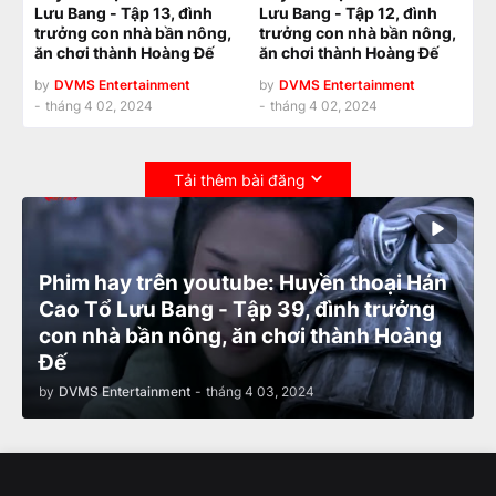
Lưu Bang - Tập 13, đình
Lưu Bang - Tập 12, đình
trưởng con nhà bần nông,
trưởng con nhà bần nông,
ăn chơi thành Hoàng Đế
ăn chơi thành Hoàng Đế
by
DVMS Entertainment
by
DVMS Entertainment
-
tháng 4 02, 2024
-
tháng 4 02, 2024
Tải thêm bài đăng
Phim hay trên youtube: Huyền thoại Hán
Cao Tổ Lưu Bang - Tập 39, đình trưởng
con nhà bần nông, ăn chơi thành Hoàng
Đế
by
DVMS Entertainment
-
tháng 4 03, 2024