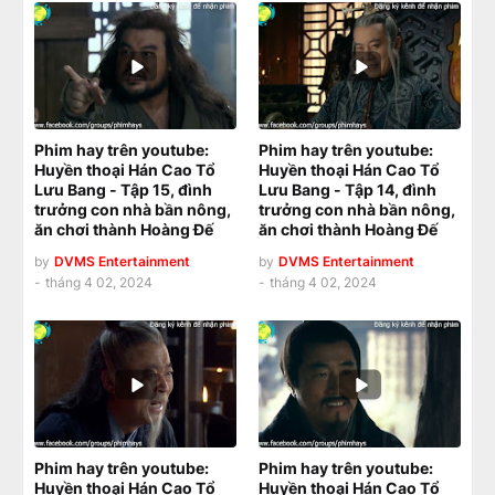
Phim hay trên youtube:
Phim hay trên youtube:
Huyền thoại Hán Cao Tổ
Huyền thoại Hán Cao Tổ
Lưu Bang - Tập 15, đình
Lưu Bang - Tập 14, đình
trưởng con nhà bần nông,
trưởng con nhà bần nông,
ăn chơi thành Hoàng Đế
ăn chơi thành Hoàng Đế
by
DVMS Entertainment
by
DVMS Entertainment
-
tháng 4 02, 2024
-
tháng 4 02, 2024
Phim hay trên youtube:
Phim hay trên youtube:
Huyền thoại Hán Cao Tổ
Huyền thoại Hán Cao Tổ