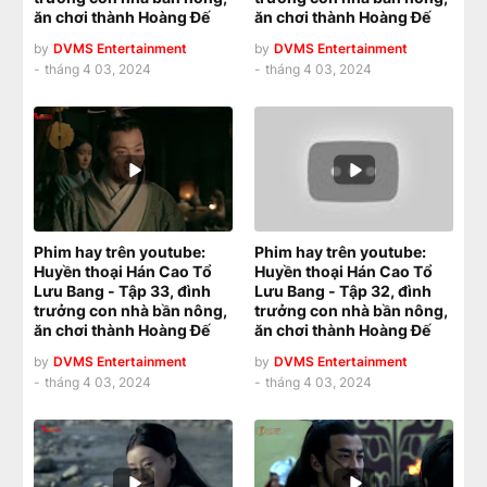
ăn chơi thành Hoàng Đế
ăn chơi thành Hoàng Đế
by
DVMS Entertainment
by
DVMS Entertainment
-
tháng 4 03, 2024
-
tháng 4 03, 2024
Phim hay trên youtube:
Phim hay trên youtube:
Huyền thoại Hán Cao Tổ
Huyền thoại Hán Cao Tổ
Lưu Bang - Tập 33, đình
Lưu Bang - Tập 32, đình
trưởng con nhà bần nông,
trưởng con nhà bần nông,
ăn chơi thành Hoàng Đế
ăn chơi thành Hoàng Đế
by
DVMS Entertainment
by
DVMS Entertainment
-
tháng 4 03, 2024
-
tháng 4 03, 2024