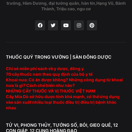
trưởng, Hàm Dương, đại tướng quân, hàn tín,Hạng Vũ, Bành
Thành, Triệu cao, ngu cơ
THUỐC QUÝ TRONG VƯỜNG | SÀN ĐÔNG DƯỢC
Chi sẻ miễn phí sách về y dược, đông y
70 cây thuốc nam theo quy định của bộ y tế
Khoai nưa: Có ăn được không? Những công dụng từ khoai
nưa là gì? Cách chế biến như nào?
NHỮNG CÂY THUỐC VÀ VỊ THUỐC VIỆT NAM
Cây Mía Dò sở hữu dược tính khá mạnh, có thể ứng dụng
vào sản xuất nhiều loại thuốc điều trị điều trị bệnh khác
nhau
TỬ VI, PHONG THỦY, TƯỚNG SỐ, BÓI, GIEO QUẺ, 12
CON GIÁP, 12 CUNG HOÀNG ĐẠO