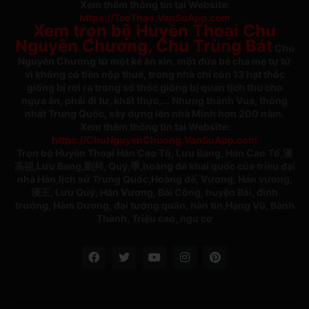
Xem thêm thông tin tại Website:
https://TaoThao.VanSuApp.com
Xem trọn bộ Huyền Thoại Chu
Nguyên Chương, Chu Trùng Bát
Chu
Nguyên Chương từ một kẻ ăn xin, một đứa bé cha mẹ tự tử
vì không có tiền nộp thuế, trong nhà chỉ còn 13 hạt thóc
giống bị rơi ra trong số thóc giống bị quan tịch thu cho
ngựa ăn, phải đi tư, khất thực,... Nhưng thành Vua, thống
nhất Trung Quốc, xây dựng lên nhà Minh hơn 200 năm.
Xem thêm thông tin tại Website:
https://ChuNguyenChuong.VanSuApp.com
Trọn bộ Huyền Thoại Hán Cao Tổ, Lưu Bang, Hán Cao Tổ,漢
高祖,Lưu Bang,劉邦, Quý,季,hoàng đế khai quốc của triều đại
nhà Hán,lịch sử Trung Quốc,Hoàng đế, Vương, Hán vương,
漢王, Lưu Quý, Hán Vương, Bái Công, huyện Bái, đình
trưởng, Hàm Dương, đại tướng quân, hàn tín,Hạng Vũ, Bành
Thành, Triệu cao, ngu cơ