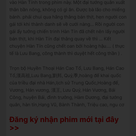
vào Hàn Tính trong phim này. Một đại tướng quân xuất
thân bần nông, không có gì ăn. Được bà lão cho miếng
bánh. phải chui qua hãng thằng bán thịt, hẹn người con
gái tới khi thành danh sẽ về cưới nàng... Rồi người con
gái ấy tưởng chiến trinh Hàn Tín đã chết nên lấy người
bán thịt, khi Hàn Tín đại thắng quay về thì ... Kết
chuyện Hàn Tín cũng chết oan bởi hoàng hậu.... ( thực
tế là Lưu Bang, công thành thì duyệt hết công thần ) .
Trọn bộ Huyền Thoại Hán Cao Tổ, Lưu Bang, Hán Cao
Tổ,漢高祖,Lưu Bang,劉邦, Quý,季,hoàng đế khai quốc
của triều đại nhà Hán,lịch sử Trung Quốc,Hoàng đế,
Vương, Hán vương, 漢王, Lưu Quý, Hán Vương, Bái
Công, huyện Bái, đình trưởng, Hàm Dương, đại tướng
quân, hàn tín,Hạng Vũ, Bành Thành, Triệu cao, ngu cơ
Đăng ký nhận phim mới tại đây
>>