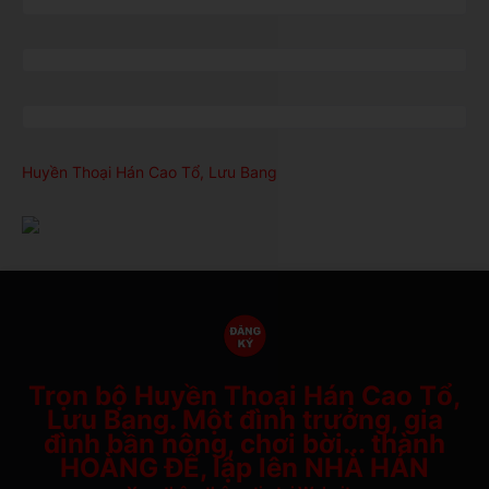
Huyền Thoại Hán Cao Tổ, Lưu Bang
Trọn bộ Huyền Thoại Hán Cao Tổ,
Lưu Bang. Một đình trưởng, gia
đình bần nông, chơi bời... thành
HOÀNG ĐẾ, lập lên NHÀ HÁN