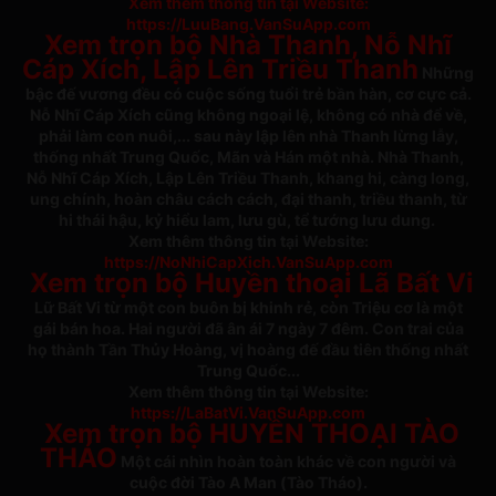
Xem thêm thông tin tại Website:
https://LuuBang.VanSuApp.com
Xem trọn bộ Nhà Thanh, Nỗ Nhĩ
Cáp Xích, Lập Lên Triều Thanh
Những
bậc đế vương đều có cuộc sống tuổi trẻ bần hàn, cơ cực cả.
Nỗ Nhĩ Cáp Xích cũng không ngoại lệ, không có nhà để về,
phải làm con nuôi,... sau này lập lên nhà Thanh lừng lẫy,
thống nhất Trung Quốc, Mãn và Hán một nhà. Nhà Thanh,
Nỗ Nhĩ Cáp Xích, Lập Lên Triều Thanh, khang hi, càng long,
ung chính, hoàn châu cách cách, đại thanh, triều thanh, từ
hi thái hậu, kỷ hiểu lam, lưu gù, tể tướng lưu dung.
Xem thêm thông tin tại Website:
https://NoNhiCapXich.VanSuApp.com
Xem trọn bộ Huyền thoại Lã Bất Vi
Lữ Bất Vi từ một con buôn bị khinh rẻ, còn Triệu cơ là một
gái bán hoa. Hai người đã ân ái 7 ngày 7 đêm. Con trai của
họ thành Tần Thủy Hoàng, vị hoàng đế đầu tiên thống nhất
Trung Quốc...
Xem thêm thông tin tại Website:
https://LaBatVi.VanSuApp.com
Xem trọn bộ HUYỀN THOẠI TÀO
THÁO
Một cái nhìn hoàn toàn khác về con người và
cuộc đời Tào A Man (Tào Tháo).