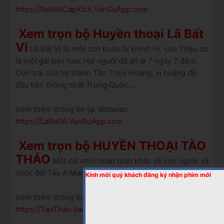
https://NoNhiCapXich.VanSuApp.com
Xem trọn bộ Huyền thoại Lã Bất
Vi
Lữ Bất Vi từ một con buôn bị khinh rẻ, còn Triệu cơ
là một gái bán hoa. Hai người đã ân ái 7 ngày 7 đêm.
Con trai của họ thành Tần Thủy Hoàng, vị hoàng đế
đầu tiên thống nhất Trung Quốc...
Xem thêm thông tin tại Website:
https://LaBatVi.VanSuApp.com
Xem trọn bộ HUYỀN THOẠI TÀO
THÁO
Một cái nhìn hoàn toàn khác về con người và
cuộc đời Tào A Man (Tào Tháo).
Kính mời quý khách đăng ký nhận phim mới
Xem thêm thông tin tại Website:
https://TaoThao.VanSuApp.com