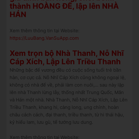
thành HOÀNG ĐẾ, lập lên NHÀ
HÁN
Xem thêm thông tin tại Website:
https://LuuBang.VanSuApp.com
Xem trọn bộ Nhà Thanh, Nỗ Nhĩ
Cáp Xích, Lập Lên Triều Thanh
Những bậc đế vương đều có cuộc sống tuổi trẻ bần
hàn, cơ cực cả. Nỗ Nhĩ Cáp Xích cũng không ngoại lệ,
không có nhà để về, phải làm con nuôi,... sau này lập
lên nhà Thanh lừng lẫy, thống nhất Trung Quốc, Mãn
và Hán một nhà. Nhà Thanh, Nỗ Nhĩ Cáp Xích, Lập Lên
Triều Thanh, khang hi, càng long, ung chính, hoàn
châu cách cách, đại thanh, triều thanh, từ hi thái hậu,
kỷ hiểu lam, lưu gù, tể tướng lưu dung.
Xem thêm thông tin tại Website: