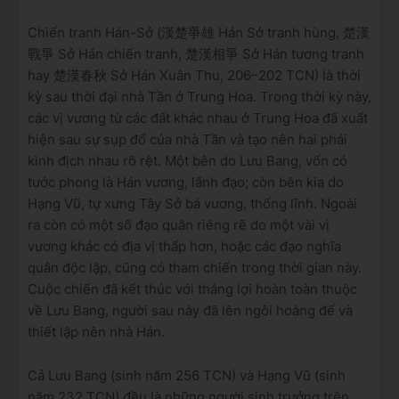
Chiến tranh Hán-Sở (漢楚爭雄 Hán Sở tranh hùng, 楚漢
戰爭 Sở Hán chiến tranh, 楚漢相爭 Sở Hán tương tranh
hay 楚漢春秋 Sở Hán Xuân Thu, 206–202 TCN) là thời
kỳ sau thời đại nhà Tần ở Trung Hoa. Trong thời kỳ này,
các vị vương từ các đất khác nhau ở Trung Hoa đã xuất
hiện sau sự sụp đổ của nhà Tần và tạo nên hai phái
kình địch nhau rõ rệt. Một bên do Lưu Bang, vốn có
tước phong là Hán vương, lãnh đạo; còn bên kia do
Hạng Vũ, tự xưng Tây Sở bá vương, thống lĩnh. Ngoài
ra còn có một số đạo quân riêng rẽ do một vài vị
vương khác có địa vị thấp hơn, hoặc các đạo nghĩa
quân độc lập, cũng có tham chiến trong thời gian này.
Cuộc chiến đã kết thúc với thắng lợi hoàn toàn thuộc
về Lưu Bang, người sau này đã lên ngôi hoàng đế và
thiết lập nên nhà Hán.
Cả Lưu Bang (sinh năm 256 TCN) và Hạng Vũ (sinh
năm 232 TCN) đều là những người sinh trưởng trên