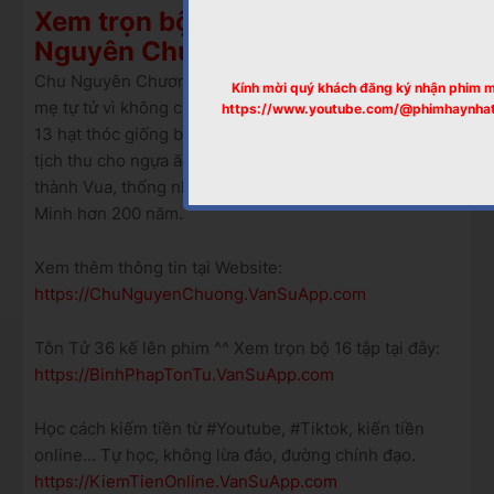
Xem trọn bộ Huyền Thoại Chu
Nguyên Chương, Chu Trùng Bát
Chu Nguyên Chương từ một kẻ ăn xin, một đứa bé cha
Kính mời quý khách đăng ký nhận phim 
mẹ tự tử vì không có tiền nộp thuế, trong nhà chỉ còn
https://www.youtube.com/@phimhaynha
13 hạt thóc giống bị rơi ra trong số thóc giống bị quan
tịch thu cho ngựa ăn, phải đi tư, khất thực,... Nhưng
thành Vua, thống nhất Trung Quốc, xây dựng lên nhà
Minh hơn 200 năm.
Xem thêm thông tin tại Website:
https://ChuNguyenChuong.VanSuApp.com
Tôn Tử 36 kế lên phim ^^ Xem trọn bộ 16 tập tại đây:
https://BinhPhapTonTu.VanSuApp.com
Học cách kiếm tiền từ #Youtube, #Tiktok, kiến tiền
online... Tự học, không lừa đảo, đường chính đạo.
https://KiemTienOnline.VanSuApp.com