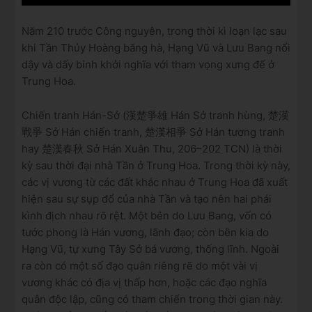
Năm 210 trước Công nguyên, trong thời kì loạn lạc sau
khi Tần Thủy Hoàng băng hà, Hạng Vũ và Lưu Bang nổi
dậy và dấy binh khởi nghĩa với tham vọng xưng đế ở
Trung Hoa.
Chiến tranh Hán-Sở (漢楚爭雄 Hán Sở tranh hùng, 楚漢
戰爭 Sở Hán chiến tranh, 楚漢相爭 Sở Hán tương tranh
hay 楚漢春秋 Sở Hán Xuân Thu, 206–202 TCN) là thời
kỳ sau thời đại nhà Tần ở Trung Hoa. Trong thời kỳ này,
các vị vương từ các đất khác nhau ở Trung Hoa đã xuất
hiện sau sự sụp đổ của nhà Tần và tạo nên hai phái
kình địch nhau rõ rệt. Một bên do Lưu Bang, vốn có
tước phong là Hán vương, lãnh đạo; còn bên kia do
Hạng Vũ, tự xưng Tây Sở bá vương, thống lĩnh. Ngoài
ra còn có một số đạo quân riêng rẽ do một vài vị
vương khác có địa vị thấp hơn, hoặc các đạo nghĩa
quân độc lập, cũng có tham chiến trong thời gian này.