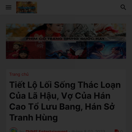
Trang chủ
Tiết Lộ Lối Sống Thác Loạn
Của Lã Hậu, Vợ Của Hán
Cao Tổ Lưu Bang, Hán Sở
Tranh Hùng
by
DVMS Entertainment
-
tháng 8 02, 2023
0