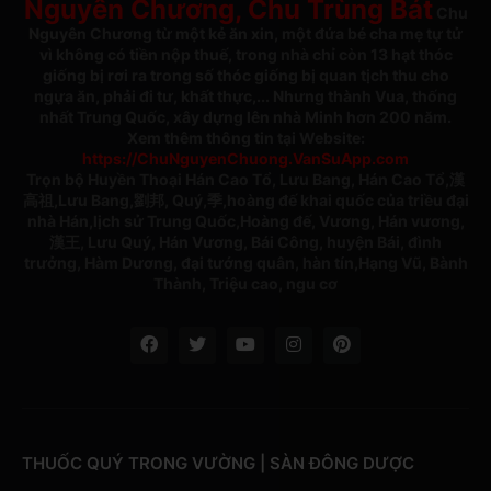
Nguyên Chương, Chu Trùng Bát
Chu
Nguyên Chương từ một kẻ ăn xin, một đứa bé cha mẹ tự tử
vì không có tiền nộp thuế, trong nhà chỉ còn 13 hạt thóc
giống bị rơi ra trong số thóc giống bị quan tịch thu cho
ngựa ăn, phải đi tư, khất thực,... Nhưng thành Vua, thống
nhất Trung Quốc, xây dựng lên nhà Minh hơn 200 năm.
Xem thêm thông tin tại Website:
https://ChuNguyenChuong.VanSuApp.com
Trọn bộ Huyền Thoại Hán Cao Tổ, Lưu Bang, Hán Cao Tổ,漢
高祖,Lưu Bang,劉邦, Quý,季,hoàng đế khai quốc của triều đại
nhà Hán,lịch sử Trung Quốc,Hoàng đế, Vương, Hán vương,
漢王, Lưu Quý, Hán Vương, Bái Công, huyện Bái, đình
trưởng, Hàm Dương, đại tướng quân, hàn tín,Hạng Vũ, Bành
Thành, Triệu cao, ngu cơ
THUỐC QUÝ TRONG VƯỜNG | SÀN ĐÔNG DƯỢC