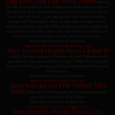
Cáp Xích, Lập Lên Triều Thanh
Những
bậc đế vương đều có cuộc sống tuổi trẻ bần hàn, cơ cực cả.
Nỗ Nhĩ Cáp Xích cũng không ngoại lệ, không có nhà để về,
phải làm con nuôi,... sau này lập lên nhà Thanh lừng lẫy,
thống nhất Trung Quốc, Mãn và Hán một nhà. Nhà Thanh,
Nỗ Nhĩ Cáp Xích, Lập Lên Triều Thanh, khang hi, càng long,
ung chính, hoàn châu cách cách, đại thanh, triều thanh, từ
hi thái hậu, kỷ hiểu lam, lưu gù, tể tướng lưu dung.
Xem thêm thông tin tại Website:
https://NoNhiCapXich.VanSuApp.com
Xem trọn bộ Huyền thoại Lã Bất Vi
Lữ Bất Vi từ một con buôn bị khinh rẻ, còn Triệu cơ là một
gái bán hoa. Hai người đã ân ái 7 ngày 7 đêm. Con trai của
họ thành Tần Thủy Hoàng, vị hoàng đế đầu tiên thống nhất
Trung Quốc...
Xem thêm thông tin tại Website:
https://LaBatVi.VanSuApp.com
Xem trọn bộ HUYỀN THOẠI TÀO
THÁO
Một cái nhìn hoàn toàn khác về con người và
cuộc đời Tào A Man (Tào Tháo).
Xem thêm thông tin tại Website:
https://TaoThao.VanSuApp.com
Xem trọn bộ Huyền Thoại Chu