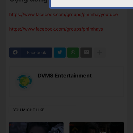
https://www.facebook.com/groups/phimhayyoutube
https://www.facebook.com/groups/phimhays
Facebook
DVMS Entertainment
YOU MIGHT LIKE