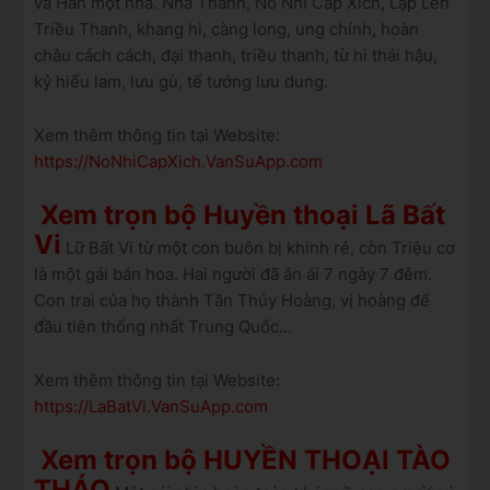
và Hán một nhà. Nhà Thanh, Nỗ Nhĩ Cáp Xích, Lập Lên
Triều Thanh, khang hi, càng long, ung chính, hoàn
châu cách cách, đại thanh, triều thanh, từ hi thái hậu,
kỷ hiểu lam, lưu gù, tể tướng lưu dung.
Xem thêm thông tin tại Website:
https://NoNhiCapXich.VanSuApp.com
Xem trọn bộ Huyền thoại Lã Bất
Vi
Lữ Bất Vi từ một con buôn bị khinh rẻ, còn Triệu cơ
là một gái bán hoa. Hai người đã ân ái 7 ngày 7 đêm.
Con trai của họ thành Tần Thủy Hoàng, vị hoàng đế
đầu tiên thống nhất Trung Quốc...
Xem thêm thông tin tại Website:
https://LaBatVi.VanSuApp.com
Xem trọn bộ HUYỀN THOẠI TÀO
THÁO