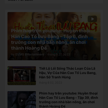
Phim hay trên youtube: Huyền thoại
Hán Cao Tổ Lưu Bang - Tập 6, đình
trưởng con nhà bần nông, ăn chơi
thành Hoàng Đế
by
DVMS Entertainment
-
tháng 5 27, 2023
Tiết Lộ Lối Sống Thác Loạn Của Lã
Hậu, Vợ Của Hán Cao Tổ Lưu Bang,
Hán Sở Tranh Hùng
tháng 8 02, 2023
Phim hay trên youtube: Huyền thoại
Hán Cao Tổ Lưu Bang - Tập 39, đình
trưởng con nhà bần nông, ăn chơi
thành Hoàng Đế