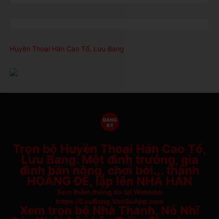
Huyền Thoại Hán Cao Tổ, Lưu Bang
Trọn bộ Huyền Thoại Hán Cao Tổ,
Lưu Bang. Một đình trưởng, gia
đình bần nông, chơi bời... thành
HOÀNG ĐẾ, lập lên NHÀ HÁN
Xem thêm thông tin tại Website:
https://LuuBang.VanSuApp.com
Xem trọn bộ Nhà Thanh, Nỗ Nhĩ