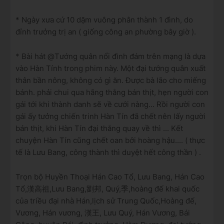
* Ngày xưa cứ 10 dặm vuông phân thành 1 đình, do
đỉnh trưởng trị an ( giống công an phường bây giờ ).
* Bài hát @Tướng quân nổi đình đám trên mạng là dựa
vào Hàn Tính trong phim này. Một đại tướng quân xuất
thân bần nông, không có gì ăn. Được bà lão cho miếng
bánh. phải chui qua hãng thằng bán thịt, hẹn người con
gái tới khi thành danh sẽ về cưới nàng... Rồi người con
gái ấy tưởng chiến trinh Hàn Tín đã chết nên lấy người
bán thịt, khi Hàn Tín đại thắng quay về thì ... Kết
chuyện Hàn Tín cũng chết oan bởi hoàng hậu.... ( thực
tế là Lưu Bang, công thành thì duyệt hết công thần ) .
Trọn bộ Huyền Thoại Hán Cao Tổ, Lưu Bang, Hán Cao
Tổ,漢高祖,Lưu Bang,劉邦, Quý,季,hoàng đế khai quốc
của triều đại nhà Hán,lịch sử Trung Quốc,Hoàng đế,
Vương, Hán vương, 漢王, Lưu Quý, Hán Vương, Bái